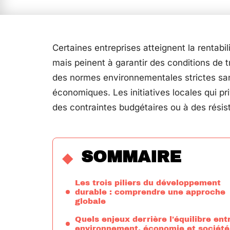
Certaines entreprises atteignent la rentabi
mais peinent à garantir des conditions de t
des normes environnementales strictes san
économiques. Les initiatives locales qui pri
des contraintes budgétaires ou à des rési
SOMMAIRE
Les trois piliers du développement
durable : comprendre une approche
globale
Quels enjeux derrière l’équilibre ent
environnement, économie et société