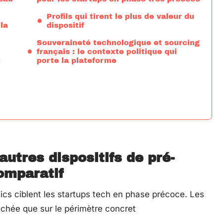
Profils qui tirent le plus de valeur du
la
dispositif
Souveraineté technologique et sourcing
français : le contexte politique qui
t
porte la plateforme
tres dispositifs de pré-
omparatif
ics ciblent les startups tech en phase précoce. Les
fichée que sur le périmètre concret