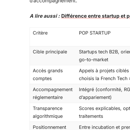
d’accompagnement.
A lire aussi :
Différence entre startup et p
Critère
POP STARTUP
Cible principale
Startups tech B2B, orie
go-to-market
Accès grands
Appels à projets ciblés
comptes
choisis la French Tech 
Accompagnement
Intégré (conformité, R
réglementaire
d’appariement)
Transparence
Scores explicables, op
algorithmique
traitements
Positionnement
Entre incubation et pre