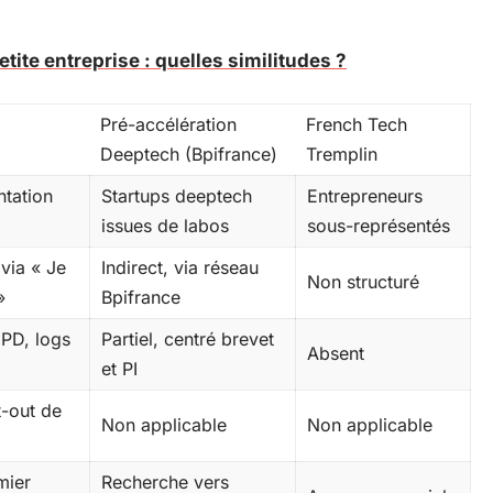
etite entreprise : quelles similitudes ?
Pré-accélération
French Tech
Deeptech (Bpifrance)
Tremplin
ntation
Startups deeptech
Entrepreneurs
issues de labos
sous-représentés
 via « Je
Indirect, via réseau
Non structuré
»
Bpifrance
GPD, logs
Partiel, centré brevet
Absent
et PI
t-out de
Non applicable
Non applicable
mier
Recherche vers