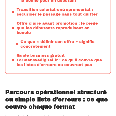
la donne pour un débutant
Transition salariat-entrepreneuriat :
sécuriser le passage sans tout quitter
Offre claire avant promotion : le piège
que les débutants reproduisent en
boucle
Ce que « définir son offre » signifie
concrètement
Guide business gratuit
Formanovadigital.fr : ce qu’il couvre que
les listes d’erreurs ne couvrent pas
Parcours opérationnel structuré
ou simple liste d’erreurs : ce que
couvre chaque format