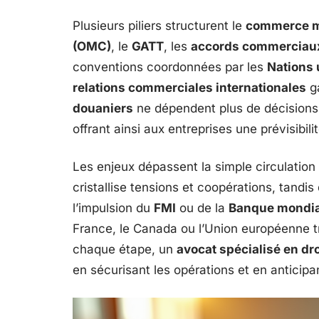
Plusieurs piliers structurent le
commerce m
(OMC)
, le
GATT
, les
accords commerciaux 
conventions coordonnées par les
Nations 
relations commerciales internationales
ga
douaniers
ne dépendent plus de décisions 
offrant ainsi aux entreprises une prévisibil
Les enjeux dépassent la simple circulatio
cristallise tensions et coopérations, tandi
l’impulsion du
FMI
ou de la
Banque mondia
France, le Canada ou l’Union européenne tr
chaque étape, un
avocat spécialisé en dr
en sécurisant les opérations et en anticipant