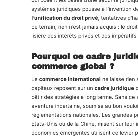
qui posent les bases d’une sécurité juridiqu
systèmes juridiques pousse à l’invention d
l’unification du droit privé
, tentatives d’h
ce terrain, rien n’est jamais acquis : le droi
lisière des intérêts privés et des impératifs
Pourquoi ce cadre juridi
commerce global ?
Le
commerce international
ne laisse rien 
capitaux reposent sur un
cadre juridique
q
bâtir des stratégies à long terme. Sans c
aventure incertaine, soumise au bon vouloir
réglementations nationales. Les grandes pu
États-Unis ou de la Chine, misent sur leur 
économies émergentes utilisent ce levier p