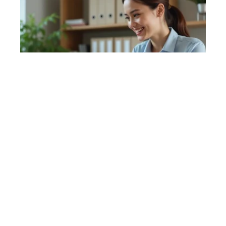
Passer à la facture
simplifie-ta-compta.fr : les
gains de temps que vous
allez vraiment voir
20 mars 2026