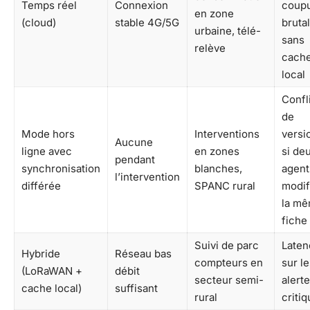
Temps réel
Connexion
coup
en zone
(cloud)
stable 4G/5G
bruta
urbaine, télé-
sans
relève
cach
local
Confl
de
Mode hors
Interventions
versi
Aucune
ligne avec
en zones
si de
pendant
synchronisation
blanches,
agent
l’intervention
différée
SPANC rural
modif
la m
fiche
Suivi de parc
Laten
Hybride
Réseau bas
compteurs en
sur l
(LoRaWAN +
débit
secteur semi-
alert
cache local)
suffisant
rural
criti